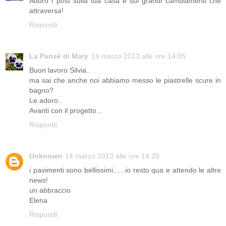
Adoro i post sulla tua casa e sui grandi cambiamenti che
attraversa!
Rispondi
La Pansè di Mary
14 marzo 2013 alle ore 14:05
Buon lavoro Silvia..
ma sai che anche noi abbiamo messo le piastrelle scure in
bagno?
Le adoro..
Avanti con il progetto...
Rispondi
Unknown
14 marzo 2013 alle ore 14:20
i pavimenti sono bellissimi......io resto qua e attendo le altre
news!
un abbraccio
Elena
Rispondi