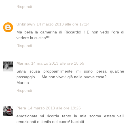
Rispondi
Unknown
14 marzo 2013 alle ore 17:14
Ma bella la camerina di Riccardo!!!! E non vedo l'ora di
vedere la cucina!!!!
Rispondi
Marina
14 marzo 2013 alle ore 18:55
Silvia scusa propbamilmente mi sono persa qualche
passaggio....! Ma non vivevi già nella nuova casa?
Marina
Rispondi
Piera
14 marzo 2013 alle ore 19:26
emozionata..mi ricorda tanto la mia scorsa estate..vaiii
emozionati e tienila nel cuore! baciotti